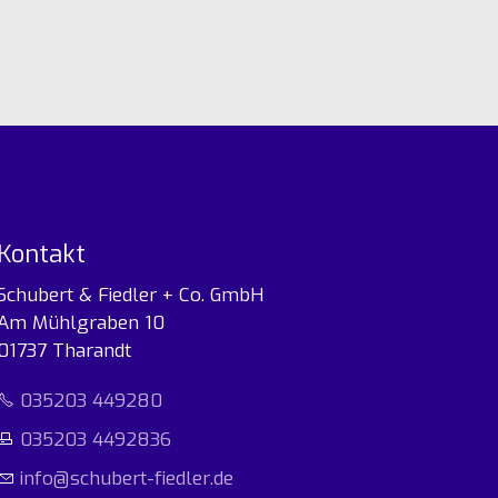
Kontakt
Schubert & Fiedler + Co. GmbH
Am Mühlgraben 10
01737 Tharandt
035203 449280
035203 4492836
nf
sch
b
rt-f
dl
r
d