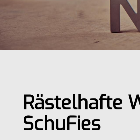
Rästelhafte W
SchuFies