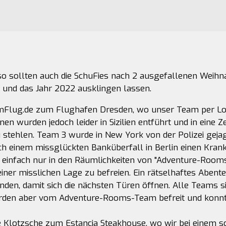
so sollten auch die SchuFies nach 2 ausgefallenen Weih
 und das Jahr 2022 ausklingen lassen.
umFlug.de zum Flughafen Dresden, wo unser Team per Los
 einen wurden jedoch leider in Sizilien entführt und in ein
 zu stehlen. Team 3 wurde in New York von der Polizei gej
ch einem missglückten Banküberfall in Berlin einen Kran
ns einfach nur in den Räumlichkeiten von "Adventure-Rooms D
ner misslichen Lage zu befreien. Ein rätselhaftes Abenteu
nden, damit sich die nächsten Türen öffnen. Alle Teams 
 wurden aber vom Adventure-Rooms-Team befreit und konnt
he Klotzsche zum Estancia Steakhouse, wo wir bei eine